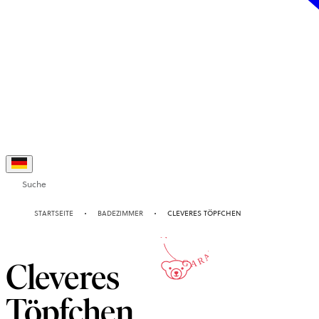
Suche
2-JAHRE
STARTSEITE
BADEZIMMER
CLEVERES TÖPFCHEN
GARANTIE
Cleveres
Töpfchen