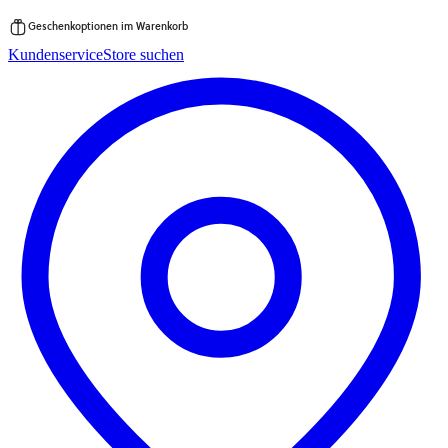
Geschenkoptionen im Warenkorb
Zum
Kundenservice
Store suchen
Inhalt
springen