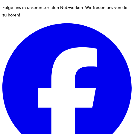
Folge uns in unseren sozialen Netzwerken. Wir freuen uns von dir
zu hören!
w
i
e
n
T
g