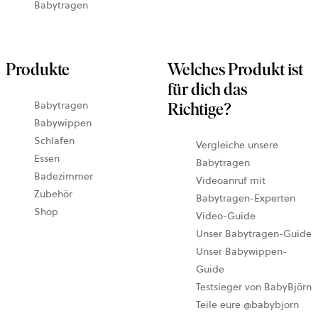
Babytragen
Produkte
Welches Produkt ist
für dich das
Babytragen
Richtige?
Babywippen
Schlafen
Vergleiche unsere
Essen
Babytragen
Badezimmer
Videoanruf mit
Zubehör
wird
Babytragen-Experten
Shop
in
Video-Guide
eine
Unser Babytragen-Guide
neue
Unser Babywippen-
Tab
Guide
geöf
Testsieger von BabyBjörn
Teile eure @babybjorn