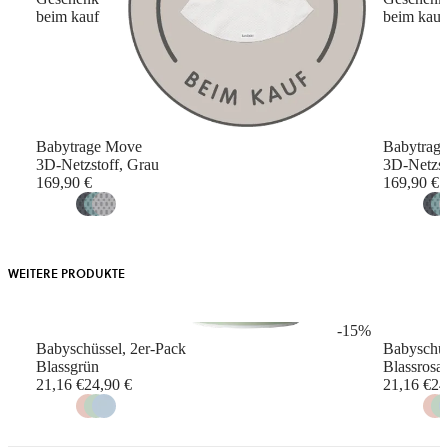
beim kauf
beim kauf
Babytrage Move
Babytrag
3D-Netzstoff, Grau
3D-Netzst
169,90 €
169,90 €
WEITERE PRODUKTE
-15%
Babyschüssel, 2er-Pack
Babyschüs
Blassgrün
Blassrosa
Original
21,16 €
24,90 €
21,16 €
24
price
p
before
discount