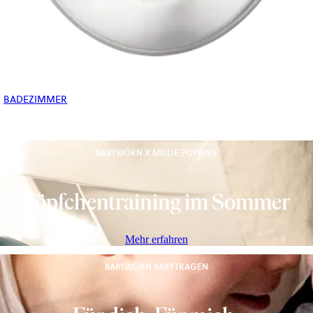
BADEZIMMER
BABYBJÖRN X MILLIE POPPINS
Töpfchentraining im Sommer
Mehr erfahren
BABYBJÖRN BABYTRAGEN