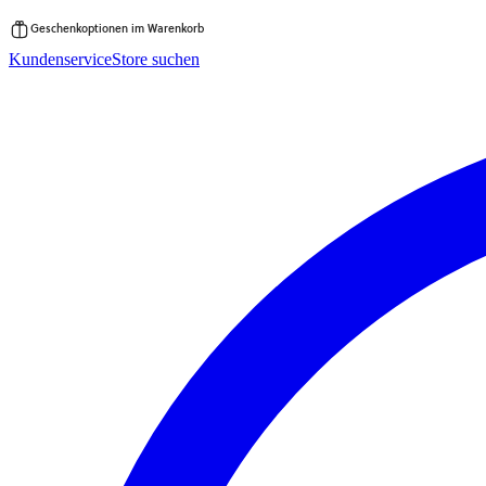
Geschenkoptionen im Warenkorb
Zum
Kundenservice
Store suchen
Inhalt
springen