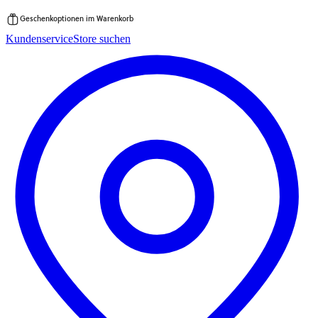
Geschenkoptionen im Warenkorb
Zum
Kundenservice
Store suchen
Inhalt
springen