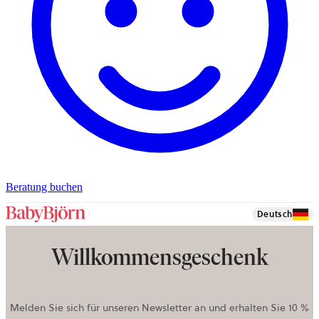
wird
Beratung buchen
in
einem
Deutsch
neuen
Tab
Willkommensgeschenk
geöffnet
Melden Sie sich für unseren Newsletter an und erhalten Sie 10 %