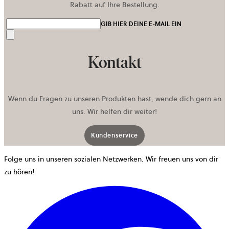
Rabatt auf Ihre Bestellung.
GIB HIER DEINE E-MAIL EIN
Senden
Kontakt
Wenn du Fragen zu unseren Produkten hast, wende dich gern an
uns. Wir helfen dir weiter!
Kundenservice
Folge uns in unseren sozialen Netzwerken. Wir freuen uns von dir
zu hören!
w
i
e
n
T