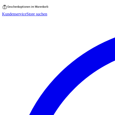
Geschenkoptionen im Warenkorb
Zum
Kundenservice
Store suchen
Inhalt
springen