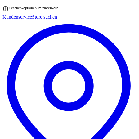
Geschenkoptionen im Warenkorb
Zum
Kundenservice
Store suchen
Inhalt
springen