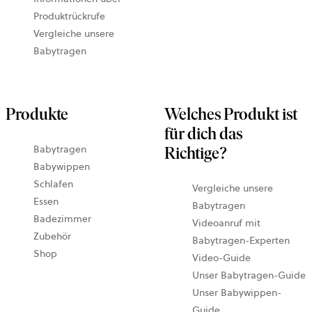
Produktrückrufe
Vergleiche unsere
Babytragen
Produkte
Welches Produkt ist
für dich das
Babytragen
Richtige?
Babywippen
Schlafen
Vergleiche unsere
Essen
Babytragen
Badezimmer
Videoanruf mit
Zubehör
wird
Babytragen-Experten
Shop
in
Video-Guide
eine
Unser Babytragen-Guide
neue
Unser Babywippen-
Tab
Guide