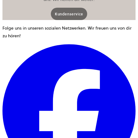
Kundenservice
Folge uns in unseren sozialen Netzwerken. Wir freuen uns von dir
zu hören!
w
i
e
n
T
g