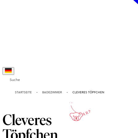
Suche
2-JAHRE
STARTSEITE
BADEZIMMER
CLEVERES TÖPFCHEN
GARANTIE
Cleveres
Töpfchen