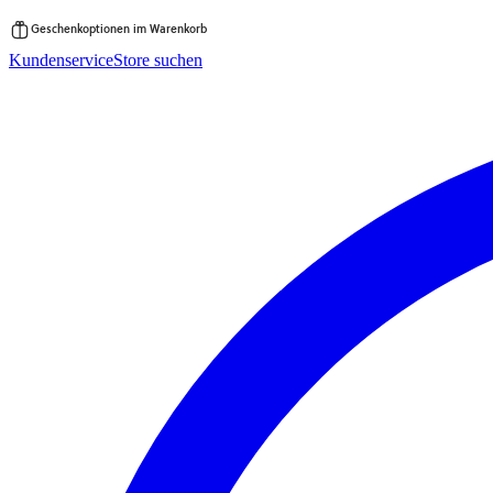
Geschenkoptionen im Warenkorb
Zum
Kundenservice
Store suchen
Inhalt
springen