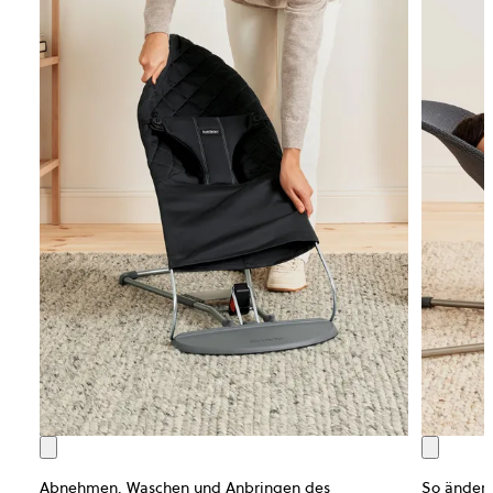
Abnehmen, Waschen und Anbringen des
So änders