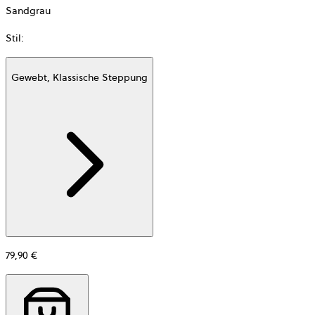
Sandgrau
Stil
:
Gewebt, Klassische Steppung
Additional
information
about
Material
79,90 €