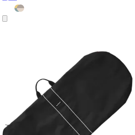
In
den
Warenkorb