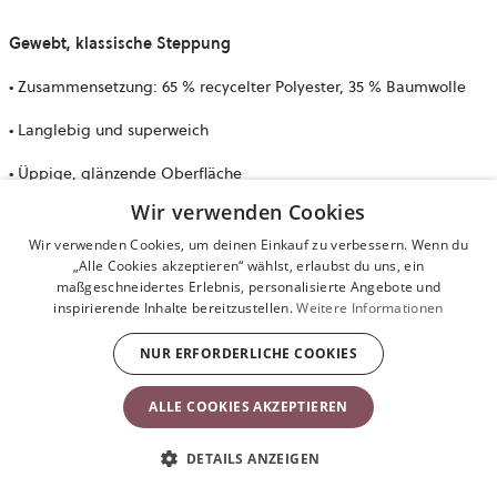
Gewebt, klassische Steppung
• Zusammensetzung: 65 % recycelter Polyester, 35 % Baumwolle
• Langlebig und superweich
• Üppige, glänzende Oberfläche
Wir verwenden Cookies
• Gesteppter Stoff mit klassischem Design
Wir verwenden Cookies, um deinen Einkauf zu verbessern. Wenn du
„Alle Cookies akzeptieren“ wählst, erlaubst du uns, ein
3D-Jersey
maßgeschneidertes Erlebnis, personalisierte Angebote und
inspirierende Inhalte bereitzustellen.
Weitere Informationen
• Zusammensetzung: 80 % Polyester, 16 % Baumwolle, 4 % Elastan.
NUR ERFORDERLICHE COOKIES
• Weiches, samtiges Gefühl
ALLE COOKIES AKZEPTIEREN
• Dehnbar, umschmiegt dein Baby sanft
DETAILS ANZEIGEN