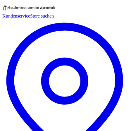
Geschenkoptionen im Warenkorb
Zum
Kundenservice
Store suchen
Inhalt
springen