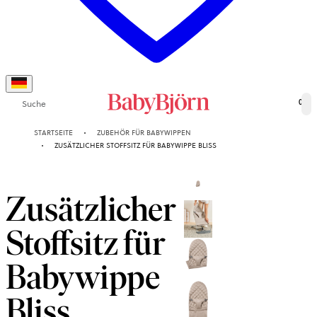
Suche
0
STARTSEITE
ZUBEHÖR FÜR BABYWIPPEN
ZUSÄTZLICHER STOFFSITZ FÜR BABYWIPPE BLISS
Zusätzlicher
Stoffsitz für
Babywippe
Bliss