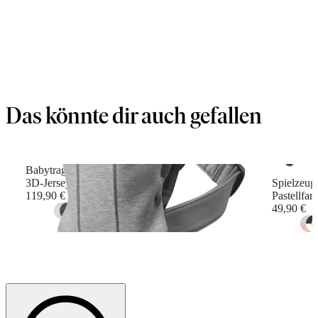
Das könnte dir auch gefallen
Babytrage Mini
3D-Jersey, Hellgrau
Spielzeug
119,90 €
Pastellfar
49,90 €
+
10