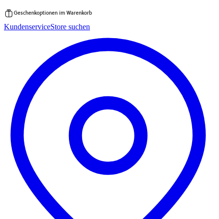
Geschenkoptionen im Warenkorb
Zum
Kundenservice
Store suchen
Inhalt
springen