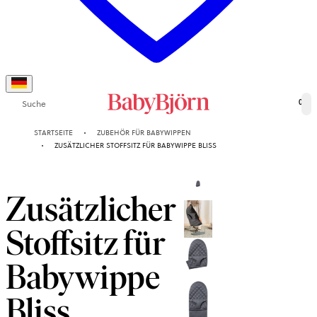
Suche
0
STARTSEITE
ZUBEHÖR FÜR BABYWIPPEN
ZUSÄTZLICHER STOFFSITZ FÜR BABYWIPPE BLISS
Zusätzlicher
Stoffsitz für
Babywippe
Bliss