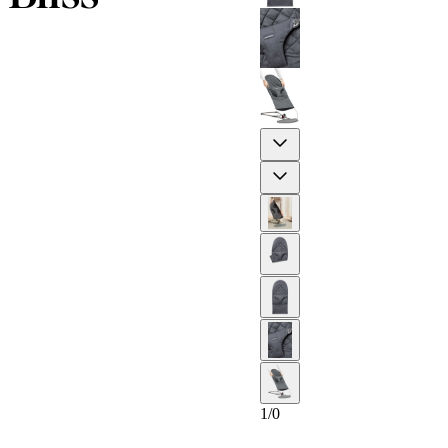
Previous
Next
1
/
0