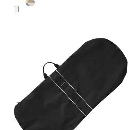
In
den
Warenkorb