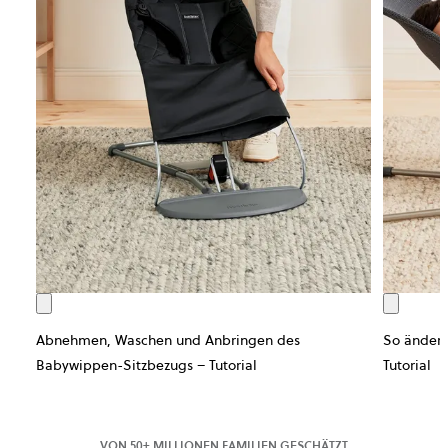
Abnehmen, Waschen und Anbringen des
So änders
Babywippen-Sitzbezugs – Tutorial
Tutorial
VON 50+ MILLIONEN FAMILIEN GESCHÄTZT