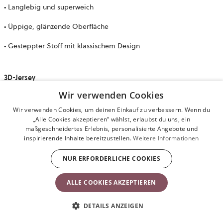
• Langlebig und superweich
• Üppige, glänzende Oberfläche
• Gesteppter Stoff mit klassischem Design
3D-Jersey
Wir verwenden Cookies
• Zusammensetzung: 80 % Polyester, 16 % Baumwolle, 4 % Elastan.
Wir verwenden Cookies, um deinen Einkauf zu verbessern. Wenn du
• Weiches, samtiges Gefühl
„Alle Cookies akzeptieren“ wählst, erlaubst du uns, ein
maßgeschneidertes Erlebnis, personalisierte Angebote und
• Dehnbar, umschmiegt dein Baby sanft
inspirierende Inhalte bereitzustellen.
Weitere Informationen
NUR ERFORDERLICHE COOKIES
Netzstoff/
3D-Netzstoff
ALLE COOKIES AKZEPTIEREN
•
Zusammensetzung: 100 % Polyester
DETAILS ANZEIGEN
•
Superweich und dehnbar