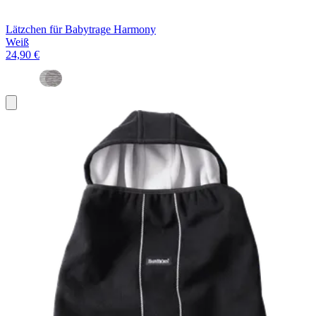
Lätzchen für Babytrage Harmony
Weiß
24,90 €
In
den
Warenkorb