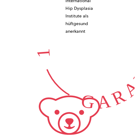
10-JAHRE
International
Hip Dysplasia
Institute als
hüftgesund
GARA
anerkannt