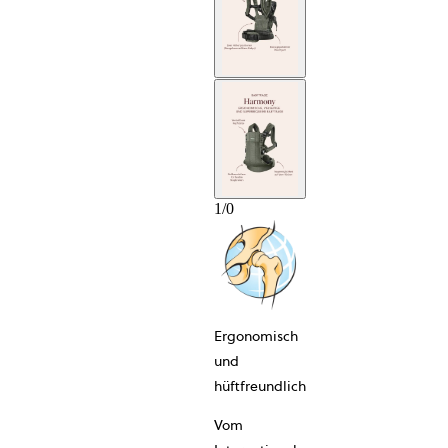
1
/
0
Ergonomisch
und
hüftfreundlich
Vom