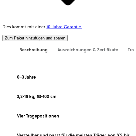
Dies kommt mit einer
10-Jahre Garantie.
Zum Paket hinzufügen und sparen
Beschreibung
Auszeichnungen & Zertifikate
Tr
0–3 Jahre
3,2-15 kg, 53-100 cm
Vier Tragepositionen
Verstellbar und passt für die meisten Träger, von XS bis