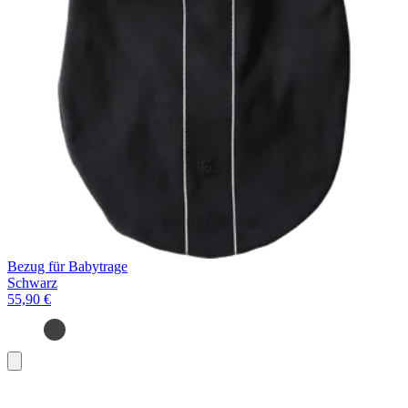
Bezug für Babytrage
Schwarz
55,90 €
In
den
Warenkorb