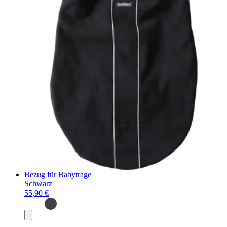
Bezug für Babytrage
Schwarz
55,90 €
In
den