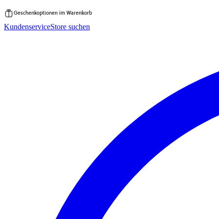
Geschenkoptionen im Warenkorb
Zum
Kundenservice
Store suchen
Inhalt
springen