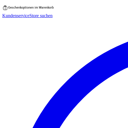
Geschenkoptionen im Warenkorb
Zum
Kundenservice
Store suchen
Inhalt
springen