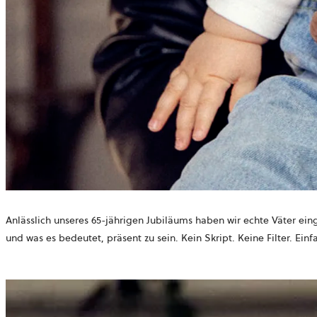
Anlässlich unseres 65-jährigen Jubiläums haben wir echte Väter eing
und was es bedeutet, präsent zu sein. Kein Skript. Keine Filter. Ei